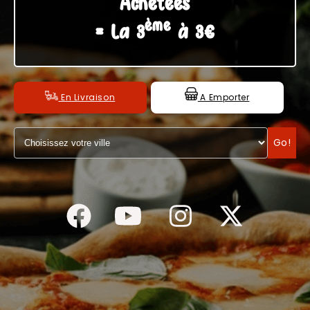
Achetées
ème
C.G.V
= La 3
à 3€
En Livraison
A Emporter
Go!