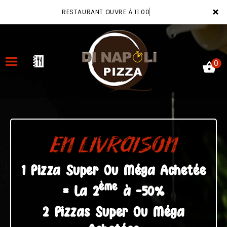
×
RESTAURANT OUVRE À 11:00
0
ACCUEIL
LA CARTE
EN LIVRAISON
VOTRE COMPTE
1 Pizza Super Ou Méga Achetée
ème
NOTRE RESTAURANT
= La 2
à -50%
VOS AVIS
2 Pizzas Super Ou Méga
MENTIONS LÉGALES