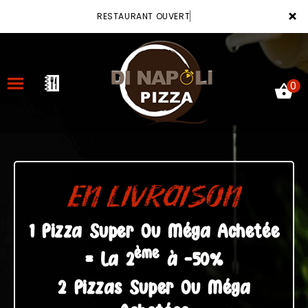
×
RESTAURANT OUVERT
0
ACCUEIL
LA CARTE
EN LIVRAISON
VOTRE COMPTE
1 Pizza Super Ou Méga Achetée
ème
NOTRE RESTAURANT
= La 2
à -50%
VOS AVIS
2 Pizzas Super Ou Méga
MENTIONS LÉGALES