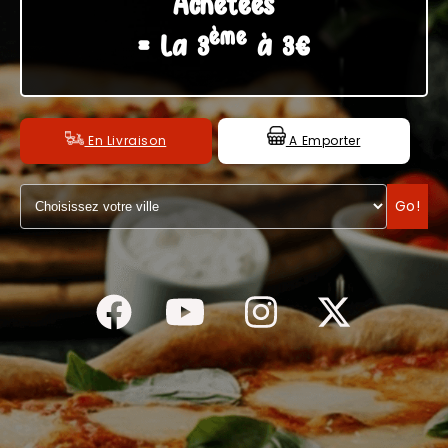
Achetées
ème
C.G.V
= La 3
à 3€
En Livraison
A Emporter
Go!