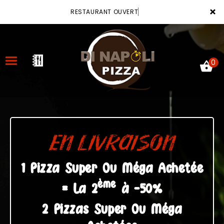
×
RESTAURANT OUVERT
0
ACCUEIL
LA CARTE
EN LIVRAISON
VOTRE COMPTE
1 Pizza Super Ou Méga Achetée
ème
NOTRE RESTAURANT
= La 2
à -50%
VOS AVIS
2 Pizzas Super Ou Méga
MENTIONS LÉGALES