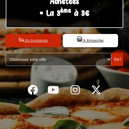
Achetées
ème
C.G.V
= La 3
à 3€
En Livraison
A Emporter
Go!