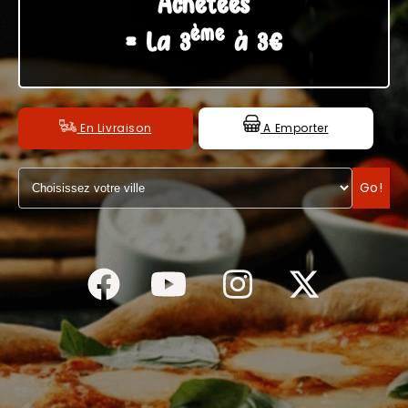
Achetées
ème
C.G.V
= La 3
à 3€
En Livraison
A Emporter
Go!