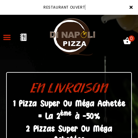
×
RESTAURANT OUVERT
0
ACCUEIL
LA CARTE
EN LIVRAISON
VOTRE COMPTE
1 Pizza Super Ou Méga Achetée
ème
NOTRE RESTAURANT
= La 2
à -50%
VOS AVIS
2 Pizzas Super Ou Méga
MENTIONS LÉGALES