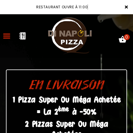
×
RESTAURANT OUVRE À 11:00
0
ACCUEIL
LA CARTE
EN LIVRAISON
VOTRE COMPTE
1 Pizza Super Ou Méga Achetée
ème
NOTRE RESTAURANT
= La 2
à -50%
VOS AVIS
2 Pizzas Super Ou Méga
MENTIONS LÉGALES