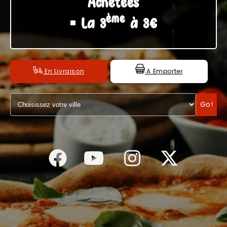
Achetées
ème
C.G.V
= La 3
à 3€
En Livraison
A Emporter
Go!